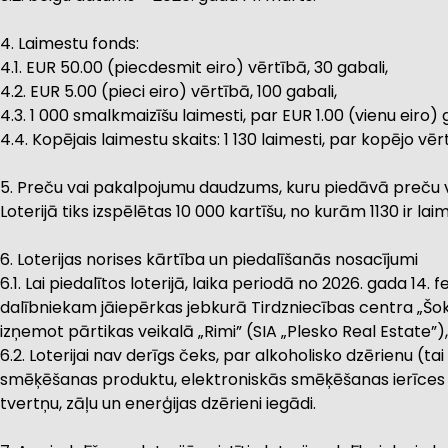
4. Laimestu fonds:
4.1. EUR 50.00 (piecdesmit eiro) vērtībā, 30 gabali,
4.2. EUR 5.00 (pieci eiro) vērtībā, 100 gabali,
4.3. 1 000 smalkmaizīšu laimesti, par EUR 1.00 (vienu eiro) 
4.4. Kopējais laimestu skaits: 1 130 laimesti, par kopējo vēr
5. Preču vai pakalpojumu daudzums, kuru piedāvā preču v
Loterijā tiks izspēlētas 10 000 kartīšu, no kurām 1130 ir lai
6. Loterijas norises kārtība un piedalīšanās nosacījumi
6.1. Lai piedalītos loterijā, laika periodā no 2026. gada 14.
dalībniekam jāiepērkas jebkurā Tirdzniecības centra „Šokol
izņemot pārtikas veikalā „Rimi” (SIA „Plesko Real Estate”)
6.2. Loterijai nav derīgs čeks, par alkoholisko dzērienu (t
smēķēšanas produktu, elektroniskās smēķēšanas ierīces 
tvertņu, zāļu un enerģijas dzērieni iegādi.