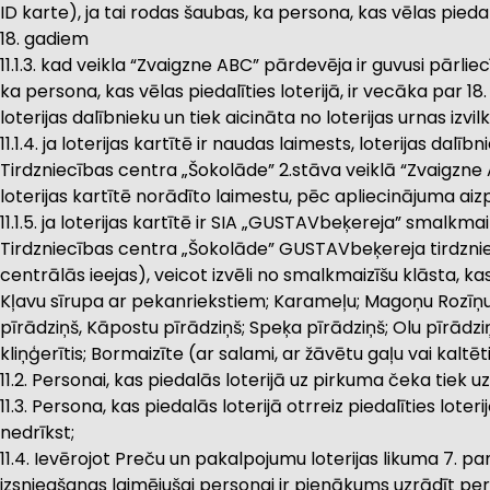
ID karte), ja tai rodas šaubas, ka persona, kas vēlas piedalī
18. gadiem
11.1.3. kad veikla “Zvaigzne ABC” pārdevēja ir guvusi pārlie
ka persona, kas vēlas piedalīties loterijā, ir vecāka par 1
loterijas dalībnieku un tiek aicināta no loterijas urnas izvilkt
11.1.4. ja loterijas kartītē ir naudas laimests, loterijas dalīb
Tirdzniecības centra „Šokolāde” 2.stāva veiklā “Zvaigzne
loterijas kartītē norādīto laimestu, pēc apliecinājuma aiz
11.1.5. ja loterijas kartītē ir SIA „GUSTAVbeķereja” smalkm
Tirdzniecības centra „Šokolāde” GUSTAVbeķereja tirdzniec
centrālās ieejas), veicot izvēli no smalkmaizīšu klāsta, ka
Kļavu sīrupa ar pekanriekstiem; Karameļu; Magoņu Rozīņu
pīrādziņš, Kāpostu pīrādziņš; Speķa pīrādziņš; Olu pīrādzi
kliņģerītis; Bormaizīte (ar salami, ar žāvētu gaļu vai kal
11.2. Personai, kas piedalās loterijā uz pirkuma čeka tiek 
11.3. Persona, kas piedalās loterijā otrreiz piedalīties lot
nedrīkst;
11.4. Ievērojot Preču un pakalpojumu loterijas likuma 7. 
izsniegšanas laimējušai personai ir pienākums uzrādīt pe