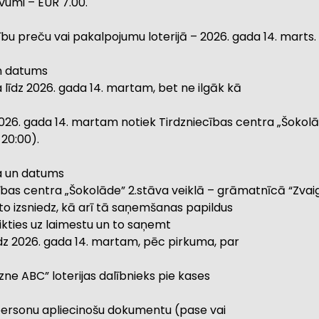
devumi – EUR 7.00.
ību preču vai pakalpojumu loterijā – 2026. gada 14. marts.
un datums
ra līdz 2026. gada 14. martam, bet ne ilgāk kā
z 2026. gada 14. martam notiek Tirdzniecības centra „Šokolā
 20:00).
ta un datums
ecības centra „Šokolāde” 2.stāva veiklā – grāmatnīcā “Zvaig
 to izsniedz, kā arī tā saņemšanas papildus
eikties uz laimestu un to saņemt
 līdz 2026. gada 14. martam, pēc pirkuma, par
gzne ABC” loterijas dalībnieks pie kases
īt personu apliecinošu dokumentu (pase vai