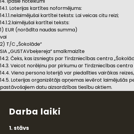
14. Īpašie noteikumi
14.1. Loterijas kartītes noformējums:
14.1.1.nelaimējušai kartītei teksts: Lai veicas citu reizi;
14.1.2.laimējušai kartītei teksts:
1) EUR (norādīta naudas summa)
vai
2) T/C „Šokolāde”
SIA „GUSTAVbeķereja” smalkmaizīte
14.2. Čeks, kas izsniegts par Tirdzniecības centra „Šokolād
14.3. Veicot norēķinu par pirkumu ar Tirdzniecības centra „Š
14.4. Viena persona loterijā var piedalīties vairākas reize
14.5. Loterijas organizētājs apņemas ievērot laimējušās 
pastāvošajiem datu aizsardzības tiesību aktiem.
Darba laiki
1. stāvs