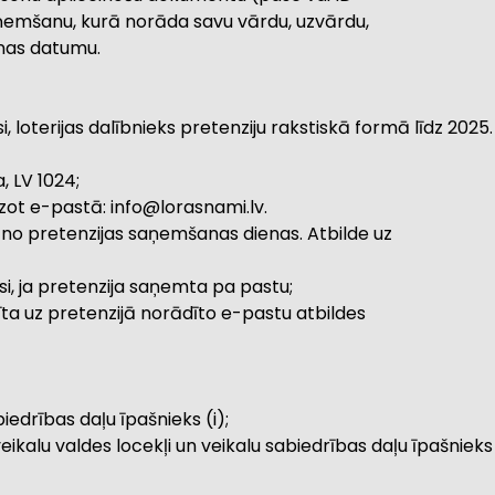
aņemšanu, kurā norāda savu vārdu, uzvārdu,
nas datumu.
orisi, loterijas dalībnieks pretenziju rakstiskā formā līdz 2
, LV 1024;
dzot e-pastā: info@lorasnami.lv.
kā no pretenzijas saņemšanas dienas. Atbilde uz
esi, ja pretenzija saņemta pa pastu;
īta uz pretenzijā norādīto e-pastu atbildes
abiedrības daļu īpašnieks (i);
veikalu valdes locekļi un veikalu sabiedrības daļu īpašnieks 