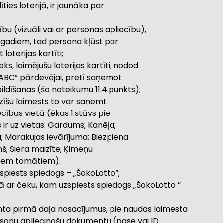
ties loterijā, ir jaunāka par
cību (vizuāli vai ar personas apliecību),
8. gadiem, tad persona kļūst par
 loterijas kartīti;
nieks, laimējušu loterijas kartīti, nodod
 ABC” pārdevējai, pretī saņemot
pildīšanas (šo noteikumu 11.4.punkts);
aizīšu laimests to var saņemt
ības vietā (ēkas 1.stāvs pie
s ir uz vietas: Gardums; Kanēļa;
; Marakujas ievārījuma; Biezpiena
ņš; Siera maizīte; Ķimeņu
tētiem tomātiem).
uzspiests spiedogs – „ŠokoLotto”;
erijā ar čeku, kam uzspiests spiedogs „ŠokoLotto ”
panta pirmā daļa nosacījumus, pie naudas laimesta
rsonu apliecinošu dokumentu (pase vai ID