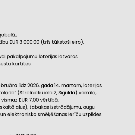
gabalā.;
tību EUR 3 000.00 (trīs tūkstoši eiro).
ai pakalpojumu loterijas ietvaros
mestu kartītes.
 februāra līdz 2026. gada 14. martam, loterijas
āde” (Strēlnieku iela 2, Sigulda) veikalā,
, vismaz EUR 7.00 vērtībā.
ai skaitā alus), tabakas izstrādājumu, augu
un elektronisko smēķēšanas ierīču uzpildes