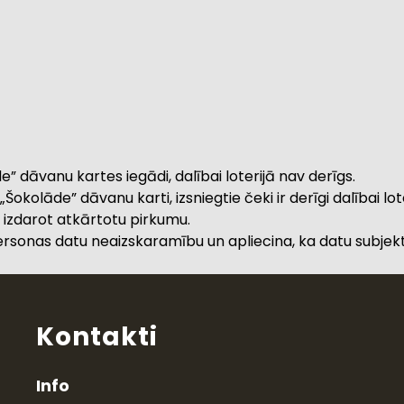
e” dāvanu kartes iegādi, dalībai loterijā nav derīgs.
okolāde” dāvanu karti, izsniegtie čeki ir derīgi dalībai lote
s, izdarot atkārtotu pirkumu.
personas datu neaizskaramību un apliecina, ka datu subjek
Kontakti
Info