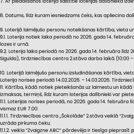
7. Ar piedalīšanos loterijā saistītie loterijas dalībnieka iz
8. Datums, līdz kuram iesniedzams čeks, kas apliecina dal
9. Loterijā laimējušo personu noteikšanas kārtība, vieta 
9.1. Loterija notiek laika periodā no 2026. gada 14. februā
lozes ir urnā.
9.2. Loterija laika periodā no 2026. gada 14. februāra līd
Sigulda), tirdzniecības centra 2.stāva darba laikā (10:00 –
10. Loterijā laimējušo personu izsludināšanas kārtība, vie
Loterija norises periodā 14.02.2026. – 14.03.2026. Tirdzni
11. Kārtība, kādā notiek pieteikšanās uz laimestu un kādā
izmaksas, termiņš, līdz kuram loterijas dalībnieki var piet
11.1. Loterijas norises periodā, no 2026. gada 14. februāra
vismaz EUR 7.00:
11.1.1. Tirdzniecības centra „Šokolāde” 2.stāva veiklā “Zvai
uzrāda pirkuma čeku;
11.1.2. veikla “Zvaigzne ABC” pārdevēja ir tiesīga piepras