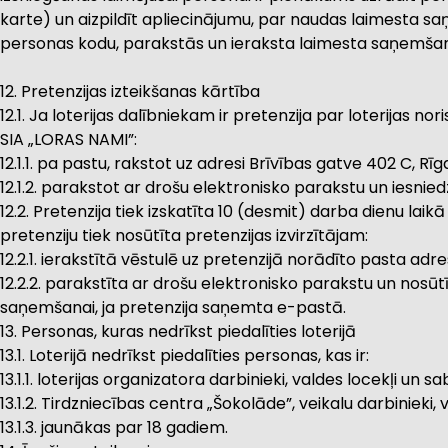
karte) un aizpildīt apliecinājumu, par naudas laimesta s
personas kodu, parakstās un ieraksta laimesta saņemša
12. Pretenzijas izteikšanas kārtība
12.1. Ja loterijas dalībniekam ir pretenzija par loterijas n
SIA „LORAS NAMI”:
12.1.1. pa pastu, rakstot uz adresi Brīvības gatve 402 C, Rīga
12.1.2. parakstot ar drošu elektronisko parakstu un iesnie
12.2. Pretenzija tiek izskatīta 10 (desmit) darba dienu lai
pretenziju tiek nosūtīta pretenzijas izvirzītājam:
12.2.1. ierakstītā vēstulē uz pretenzijā norādīto pasta adr
12.2.2. parakstīta ar drošu elektronisko parakstu un nosūt
saņemšanai, ja pretenzija saņemta e-pastā.
13. Personas, kuras nedrīkst piedalīties loterijā
13.1. Loterijā nedrīkst piedalīties personas, kas ir:
13.1.1. loterijas organizatora darbinieki, valdes locekļi un s
13.1.2. Tirdzniecības centra „Šokolāde”, veikalu darbinieki, 
13.1.3. jaunākas par 18 gadiem.