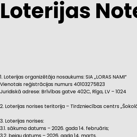
Loterijas No
1. Loterijas organizētāja nosaukums: SIA „LORAS NAMI”
Vienotais reģistrācijas numurs 40103275823
Juridiskā adrese: Brīvības gatve 402C, Rīga, LV – 1024
2. Loterijas norises teritorija – Tirdzniecības centrs „Šokolā
3. Loterijas norises:
3.1. sākuma datums – 2026. gada 14. februāris;
3.2. beigu datums – 2026. gada 14. marts.